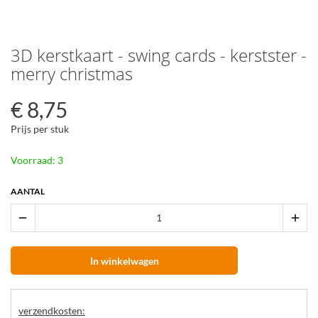
3D kerstkaart - swing cards - kerstster -
merry christmas
€
8,75
Prijs per stuk
Voorraad: 3
AANTAL
remove
add
In winkelwagen
verzendkosten: