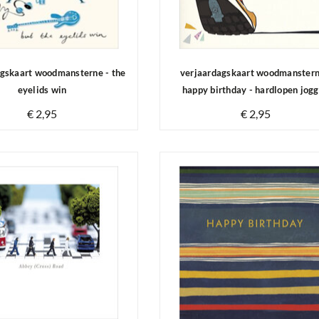
agskaart woodmansterne - the
verjaardagskaart woodmanstern
eyelids win
happy birthday - hardlopen jog
€ 2,95
€ 2,95
Op voorraad
Op voorraad