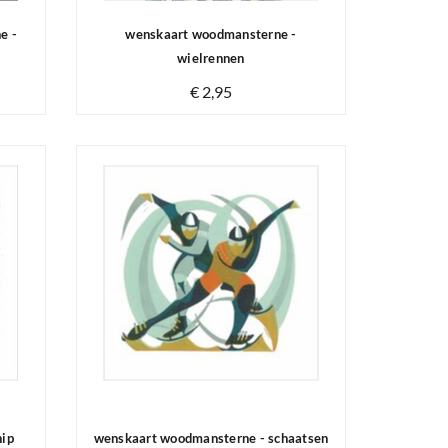
e -
wenskaart woodmansterne -
wielrennen
€ 2,95
Op voorraad
hip
wenskaart woodmansterne - schaatsen