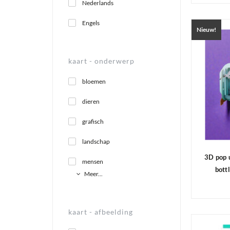
Nederlands
Engels
Nieuw!
kaart -
onderwerp
bloemen
dieren
grafisch
landschap
3D pop 
mensen
bott
Meer...
kaart -
afbeelding