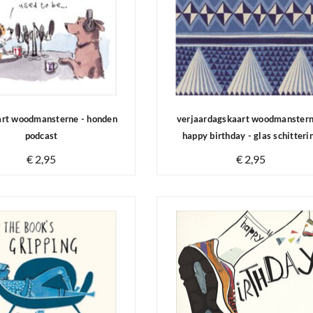
rt woodmansterne - honden
verjaardagskaart woodmanstern
podcast
happy birthday - glas schitteri
€ 2,95
€ 2,95
Op voorraad
Op voorraad