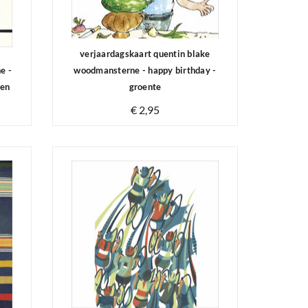
verjaardagskaart quentin blake
e -
woodmansterne - happy birthday -
gen
groente
€ 2,95
Op voorraad