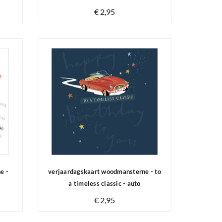
€ 2,95
Op voorraad
e -
verjaardagskaart woodmansterne - to
a timeless classic - auto
€ 2,95
Op voorraad