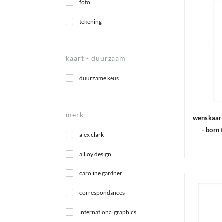
foto
tekening
kaart -
duurzaam
duurzame keus
merk
wenskaart
- born
alex clark
alljoy design
caroline gardner
correspondances
international graphics