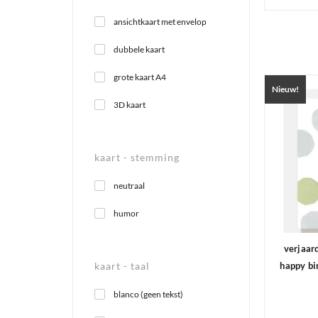
ansichtkaart met envelop
dubbele kaart
grote kaart A4
Nieuw!
3D kaart
kaart -
stemming
neutraal
humor
verjaar
kaart -
taal
happy bi
blanco (geen tekst)