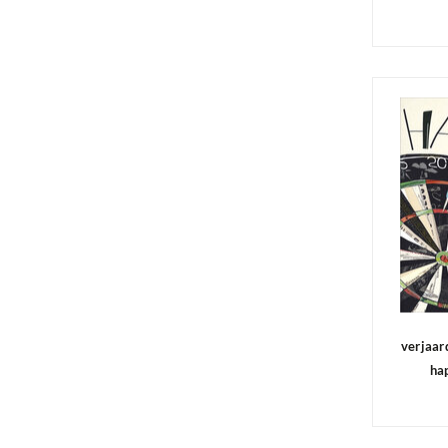
verjaar
ha