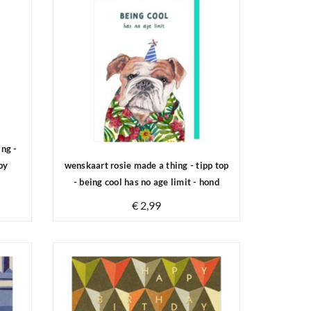
ing -
py
wenskaart rosie made a thing - tipp top
- being cool has no age limit - hond
€ 2,99
Op voorraad