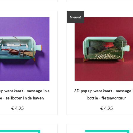
Op voorraad
Op voorraad
Nieuw!
up wenskaart - message in a
3D pop up wenskaart - message 
le - zeilboten in de haven
bottle - fietsavontuur
€ 4,95
€ 4,95
Op voorraad
Op voorraad