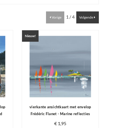
1 / 4
Vorige
Volgende
Nieuw!
lop
vierkante ansichtkaart met envelop
nd
Frédéric Flanet - Marine reflecties
€ 1,95