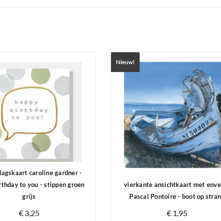
Nieuw!
dagskaart caroline gardner -
rthday to you - stippen groen
vierkante ansichtkaart met enve
grijs
Pascal Pontoire - boot op stra
€ 3,25
€ 1,95