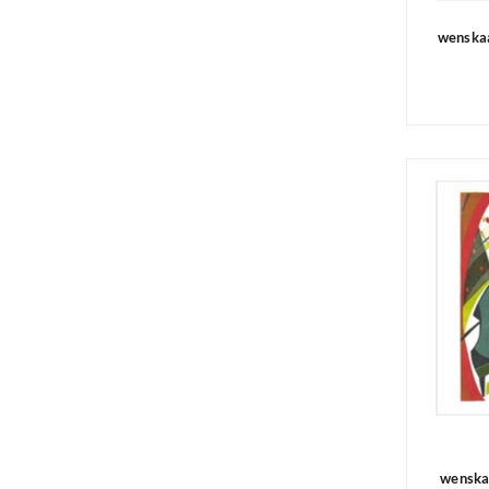
wenska
wenska