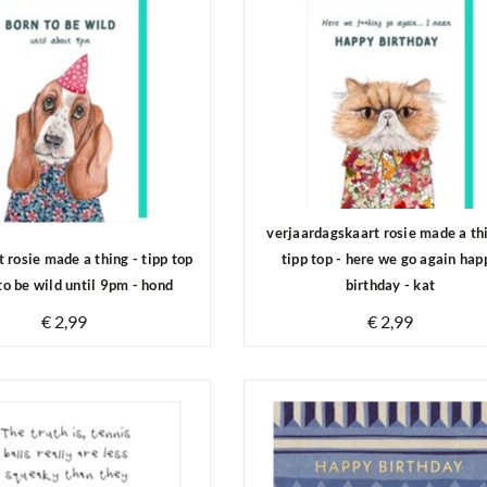
verjaardagskaart rosie made a th
 rosie made a thing - tipp top
tipp top - here we go again hap
 to be wild until 9pm - hond
birthday - kat
€ 2,99
€ 2,99
Op voorraad
Op voorraad