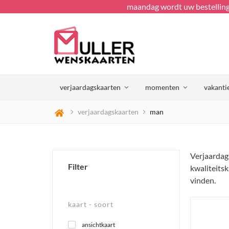
maandag wordt uw bestellin
verjaardagskaarten
momenten
vakanti
verjaardagskaarten
man
Verjaardag
Filter
kwaliteitsk
vinden.
kaart -
soort
ansichtkaart