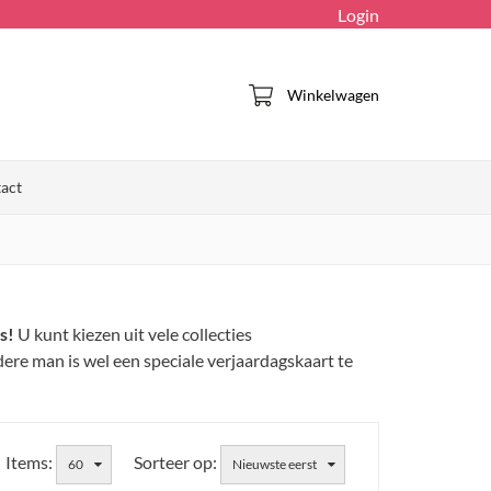
Login
Winkelwagen
act
s!
U kunt kiezen uit vele collecties
dere man is wel een speciale verjaardagskaart te
Items:
Sorteer op:
60
Nieuwste eerst