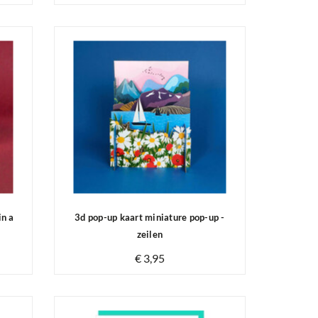
Op voorraad
in a
3d pop-up kaart miniature pop-up -
zeilen
€ 3,95
Op voorraad