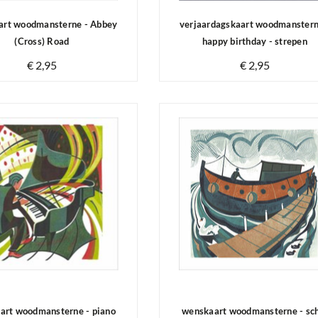
art woodmansterne - Abbey
verjaardagskaart woodmanstern
(Cross) Road
happy birthday - strepen
€ 2,95
€ 2,95
Op voorraad
Op voorraad
art woodmansterne - piano
wenskaart woodmansterne - sc