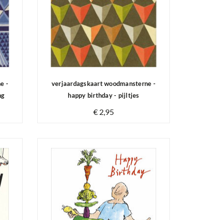
e -
verjaardagskaart woodmansterne -
ng
happy birthday - pijltjes
€ 2,95
Op voorraad