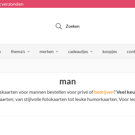
g verzonden
Zoeken
e
thema's
merken
cadeautjes
koopjes
cont
man
skaarten voor mannen bestellen voor privé of
bedrijven
?
Veel keu
aarten; van stijlvolle fotokaarten tot leuke humorkaarten. Voor ie