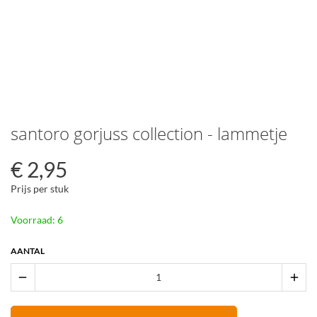
santoro gorjuss collection - lammetje
€
2,95
Prijs per stuk
Voorraad: 6
AANTAL
remove
add