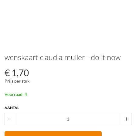
wenskaart claudia muller - do it now
€
1,70
Prijs per stuk
Voorraad: 4
AANTAL
remove
add