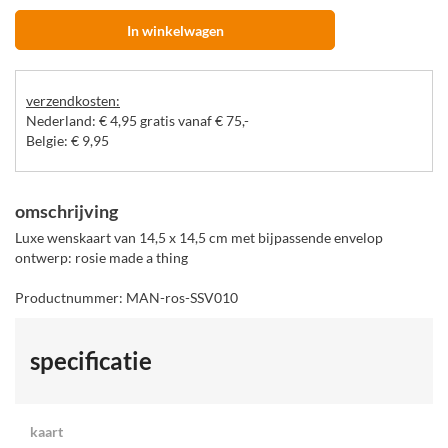
In winkelwagen
verzendkosten:
Nederland: € 4,95 gratis vanaf € 75,-
Belgie: € 9,95
omschrijving
Luxe wenskaart van 14,5 x 14,5 cm met bijpassende envelop
ontwerp: rosie made a thing
Productnummer: MAN-ros-SSV010
specificatie
kaart