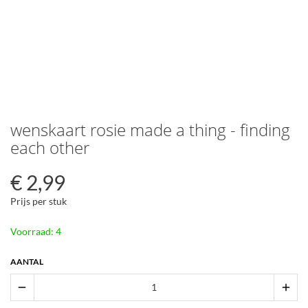
wenskaart rosie made a thing - finding
each other
€
2,99
Prijs per stuk
Voorraad: 4
AANTAL
remove
add