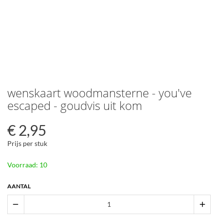
wenskaart woodmansterne - you've
escaped - goudvis uit kom
€
2,95
Prijs per stuk
Voorraad: 10
AANTAL
remove
add