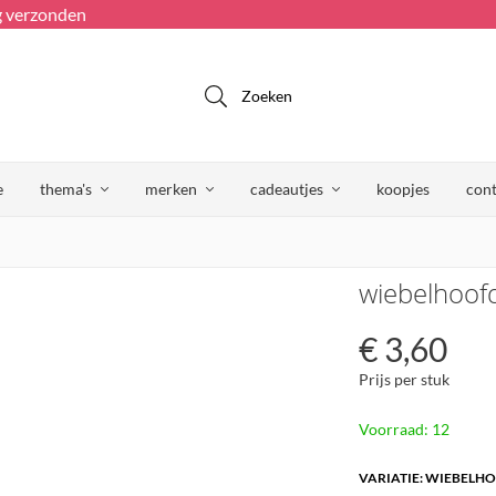
g verzonden
Zoeken
e
thema's
merken
cadeautjes
koopjes
cont
wiebelhoofd
€
3,60
Prijs per stuk
Voorraad: 12
VARIATIE: WIEBELH