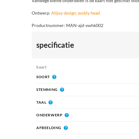
Vanwege kleine onderdelen is de kaart niet geschikt voo
Ontwerp:
Alljoy design, wobly head
Productnummer: MAN-ajd-xwhk002
specificatie
kaart
SOORT
STEMMING
TAAL
ONDERWERP
AFBEELDING