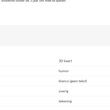
r kinderen onder de 3 jaar om mee te spelen.
3D kaart
humor
blanco (geen tekst)
overig
tekening