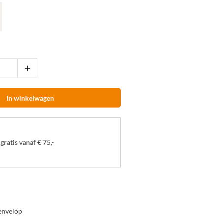
add
In winkelwagen
gratis vanaf € 75,-
 envelop