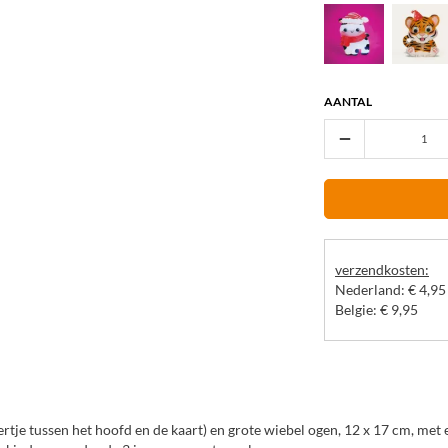
AANTAL
remove
verzendkosten:
Nederland: € 4,95 
Belgie: € 9,95
tje tussen het hoofd en de kaart) en grote wiebel ogen, 12 x 17 cm, met