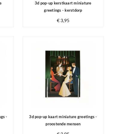
e
3d pop-up kerstkaart miniature
greetings - kerstdorp
€ 3,95
Op voorraad
ngs -
3d pop-up kaart miniature greetings -
proostende mensen
€ 3,95