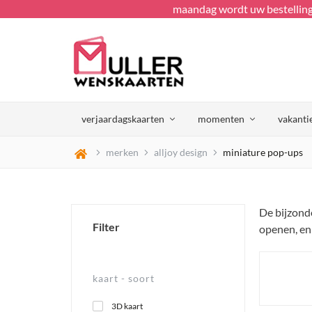
maandag wordt uw bestellin
verjaardagskaarten
momenten
vakanti
merken
alljoy design
miniature pop-ups
De bijzonde
Filter
openen, en 
kaart -
soort
3D kaart