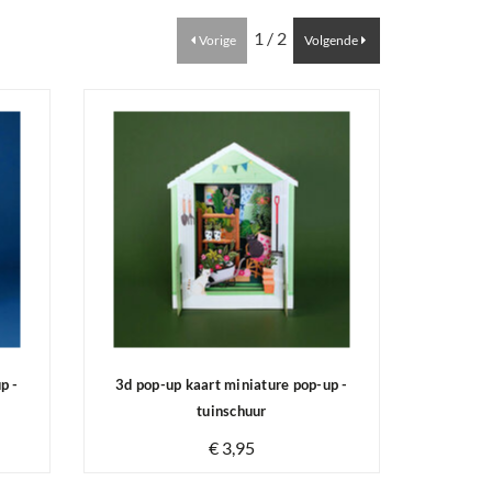
1 / 2
Vorige
Volgende
p -
3d pop-up kaart miniature pop-up -
tuinschuur
€ 3,95
Op voorraad