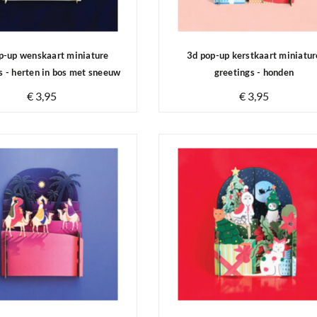
p-up wenskaart miniature
3d pop-up kerstkaart miniatur
s - herten in bos met sneeuw
greetings - honden
€ 3,95
€ 3,95
Op voorraad
Op voorraad