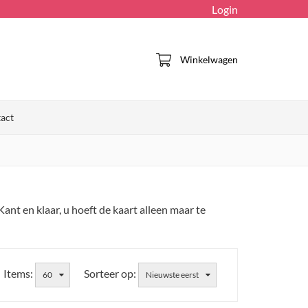
Login
Winkelwagen
act
ant en klaar, u hoeft de kaart alleen maar te
Items:
Sorteer op:
60
Nieuwste eerst