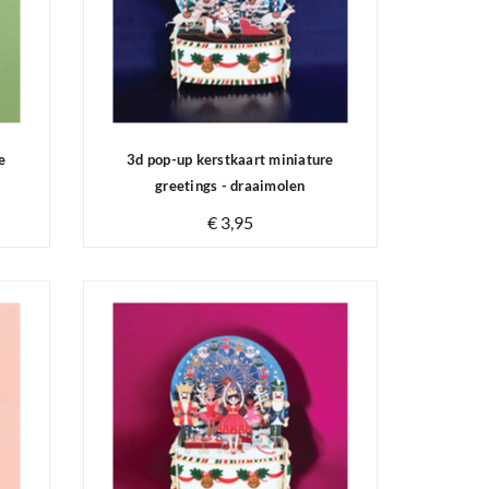
e
3d pop-up kerstkaart miniature
greetings - draaimolen
€ 3,95
Op voorraad