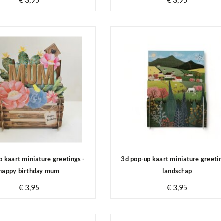
Op voorraad
Op voorraad
p kaart miniature greetings -
3d pop-up kaart miniature greeti
happy birthday mum
landschap
€ 3,95
€ 3,95
Op voorraad
Op voorraad