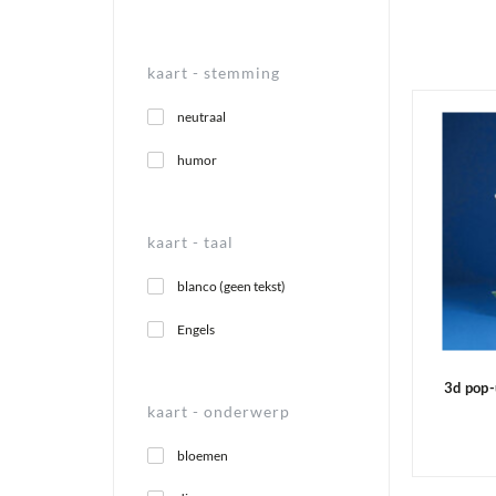
kaart -
stemming
neutraal
humor
kaart -
taal
blanco (geen tekst)
Engels
3d pop-
kaart -
onderwerp
bloemen