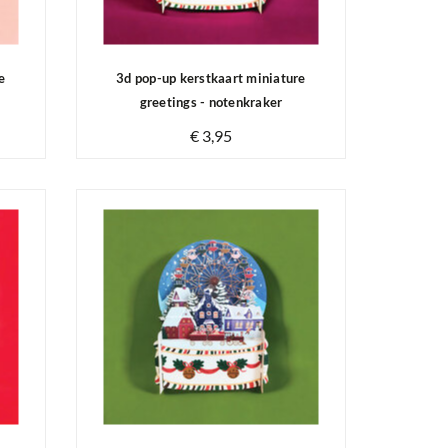
e
3d pop-up kerstkaart miniature
greetings - notenkraker
€ 3,95
Op voorraad