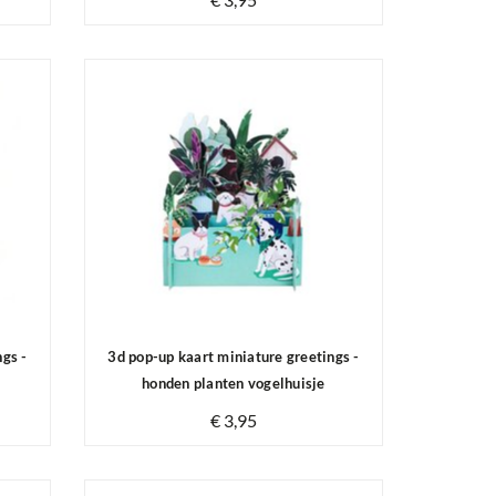
Op voorraad
ngs -
3d pop-up kaart miniature greetings -
honden planten vogelhuisje
€ 3,95
Op voorraad