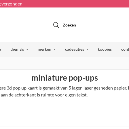
g verzonden
Zoeken
e
thema's
merken
cadeautjes
koopjes
cont
miniature pop-ups
re 3d pop up kaart is gemaakt van 5 lagen laser gesneden papier. K
aan de achterkant is ruimte voor eigen tekst.