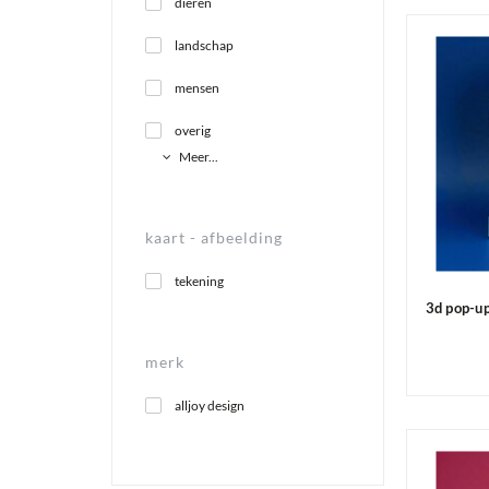
dieren
landschap
mensen
overig
Meer...
kaart -
afbeelding
tekening
3d pop-up
merk
alljoy design