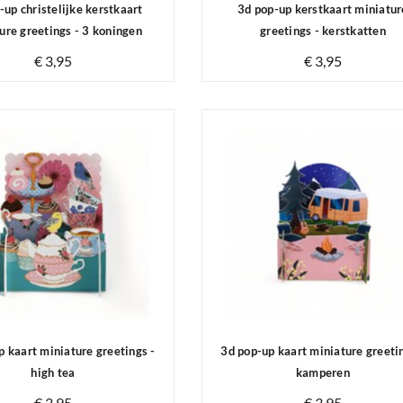
-up christelijke kerstkaart
3d pop-up kerstkaart miniatur
ure greetings - 3 koningen
greetings - kerstkatten
€ 3,95
€ 3,95
Op voorraad
Op voorraad
p kaart miniature greetings -
3d pop-up kaart miniature greeti
high tea
kamperen
€ 3,95
€ 3,95